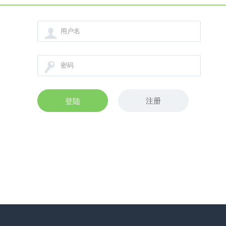
注册
登陆